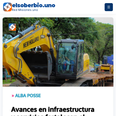
elsoberbio.uno
☰
Red Misiones.uno