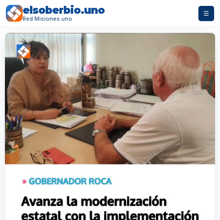
elsoberbio.uno
☰
Red Misiones.uno