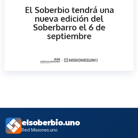
elsoberbio.uno
Red Misiones.uno