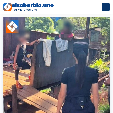
elsoberbio.uno
☰
Red Misiones.uno