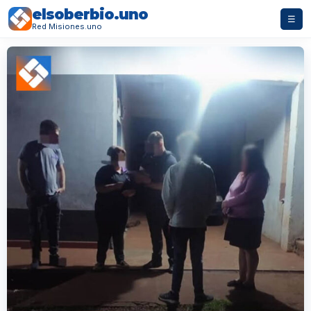
elsoberbio.uno
☰
Red Misiones.uno