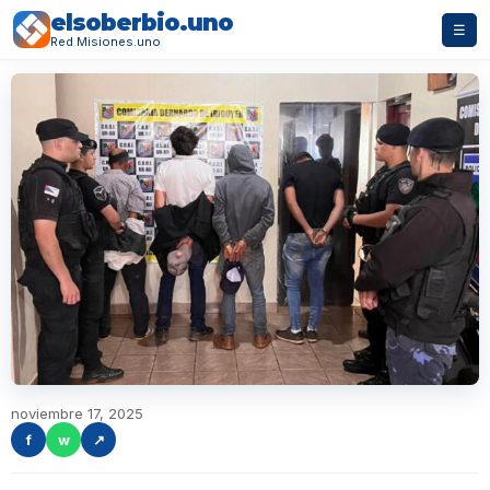
elsoberbio.uno
☰
Red Misiones.uno
noviembre 17, 2025
f
w
↗