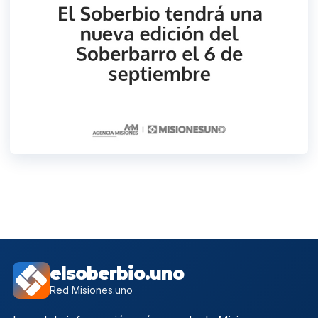
elsoberbio.uno
Red Misiones.uno