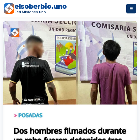
elsoberbio.uno
☰
Red Misiones.uno