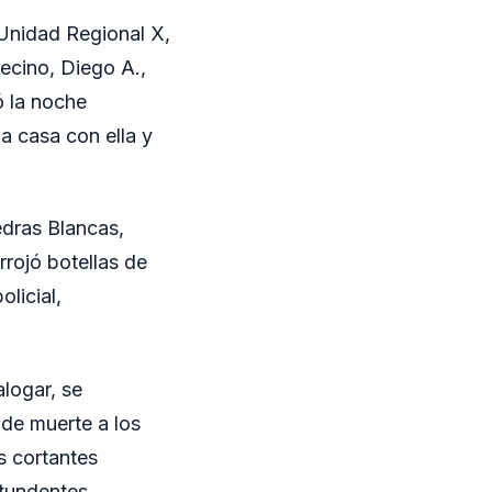
 Unidad Regional X,
ecino, Diego A.,
ó la noche
a casa con ella y
edras Blancas,
rojó botellas de
licial,
alogar, se
 de muerte a los
s cortantes
tundentes.