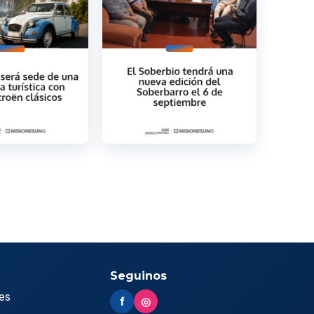
Seguinos
es
f
◎