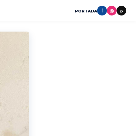
f
◎
⌕
PORTADA