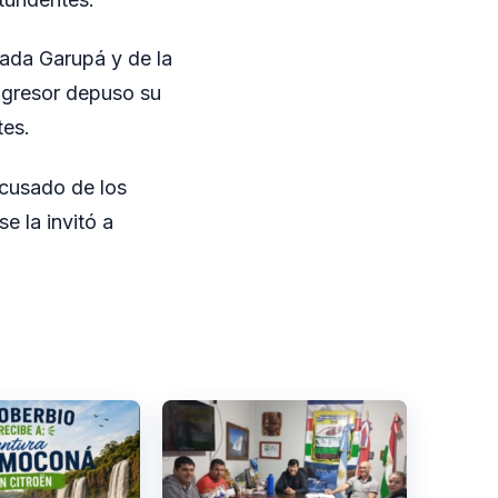
zada Garupá y de la
 agresor depuso su
tes.
acusado de los
e la invitó a