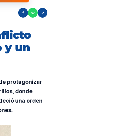
f
w
↗
flicto
o y un
de protagonizar
rillos, donde
edeció una orden
iones.