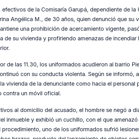
, efectivos de la Comisaría Garupá, dependiente de la
rina Angélica M., de 30 años, quien denunció que su v
antiene una prohibición de acercamiento vigente, pas
a de su vivienda y profiriendo amenazas de incendiar l
rior.
or de las 11.30, los uniformados acudieron al barrio Pi
ontinuó con su conducta violenta. Según se informó, ar
 la vivienda de la denunciante como hacia el personal po
contra un móvil oficial.
ectivos al domicilio del acusado, el hombre se negó a di
del inmueble y exhibió un cuchillo, con el que amenazó
el procedimiento, uno de los uniformados sufrió lesione
mbos brazos, producto del lanzamiento de objetos con