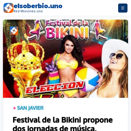
elsoberbio.uno
☰
Red Misiones.uno