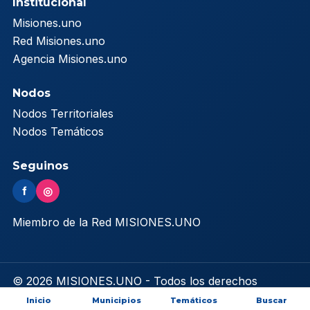
Institucional
Misiones.uno
Red Misiones.uno
Agencia Misiones.uno
Nodos
Nodos Territoriales
Nodos Temáticos
Seguinos
f
◎
Miembro de la Red MISIONES.UNO
© 2026 MISIONES.UNO - Todos los derechos
reservados
Inicio
Municipios
Temáticos
Buscar