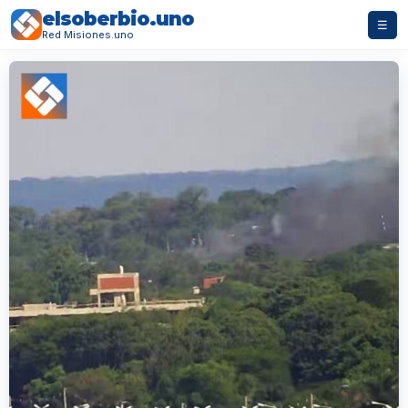
elsoberbio.uno
☰
Red Misiones.uno