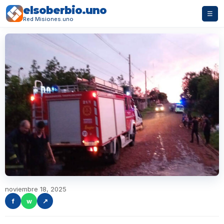
elsoberbio.uno
☰
Red Misiones.uno
noviembre 18, 2025
f
w
↗