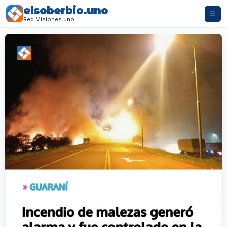
elsoberbio.uno
☰
Red Misiones.uno