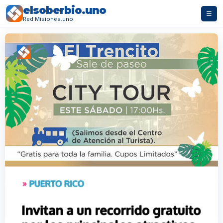
elsoberbio.uno
☰
Red Misiones.uno