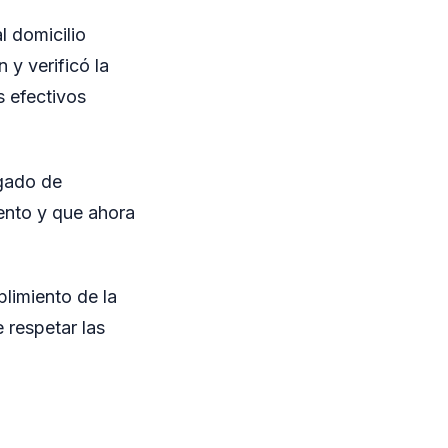
l domicilio
 y verificó la
s efectivos
zgado de
iento y que ahora
plimiento de la
 respetar las