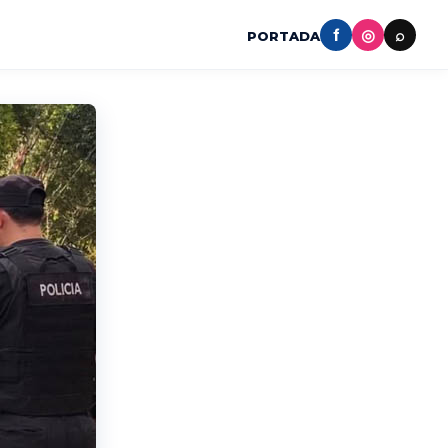
f
◎
⌕
PORTADA