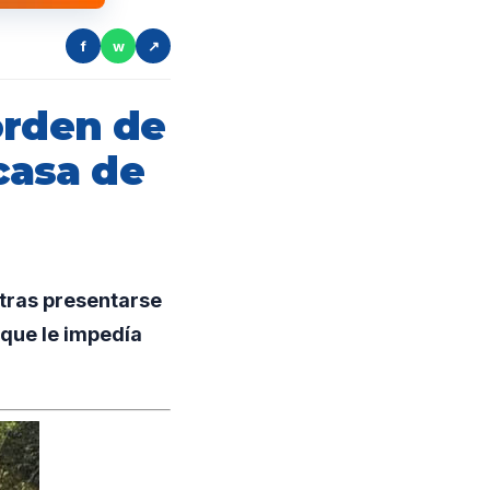
f
w
↗
orden de
casa de
tras presentarse
 que le impedía