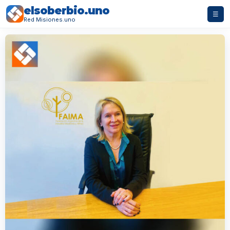
elsoberbio.uno
☰
Red Misiones.uno