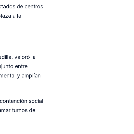
istados de centros
laza a la
illa, valoró la
junto entre
 mental y amplían
 contención social
amar turnos de