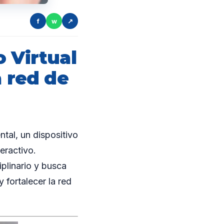
f
w
↗
 Virtual
a red de
tal, un dispositivo
eractivo.
plinario y busca
 fortalecer la red