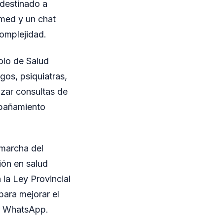
 destinado a
amed y un chat
omplejidad.
olo de Salud
gos, psiquiatras,
izar consultas de
mpañamiento
 marcha del
ión en salud
 la Ley Provincial
para mejorar el
or WhatsApp.