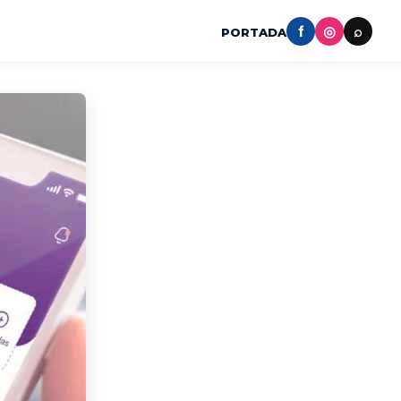
f
◎
⌕
PORTADA