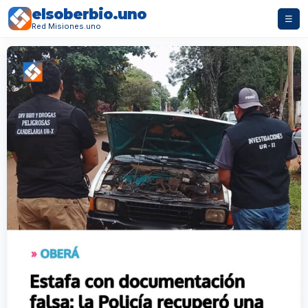
elsoberbio.uno
☰
Red Misiones.uno