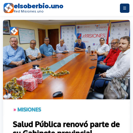
elsoberbio.uno
☰
Red Misiones.uno