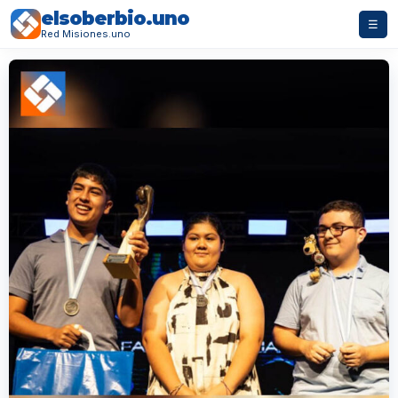
elsoberbio.uno
☰
Red Misiones.uno