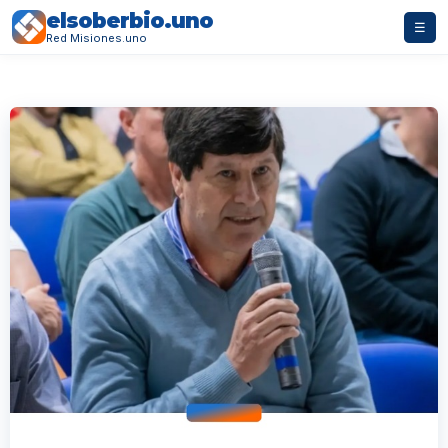
elsoberbio.uno
☰
Red Misiones.uno