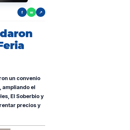
f
w
↗
rdaron
Feria
aron un convenio
l, ampliando el
es, El Soberbio y
rentar precios y