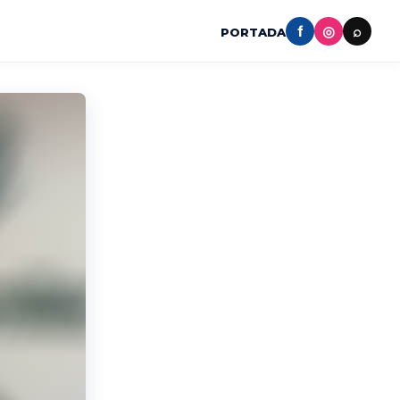
f
◎
⌕
PORTADA