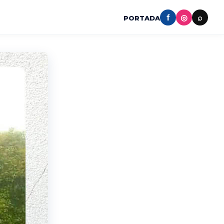
f
◎
⌕
PORTADA