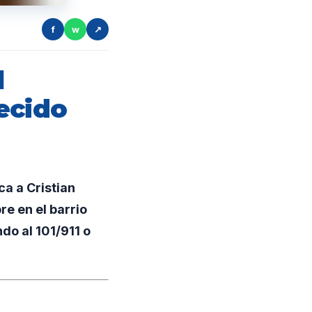
f
w
↗
l
ecido
a a Cristian
re en el barrio
ndo al 101/911 o