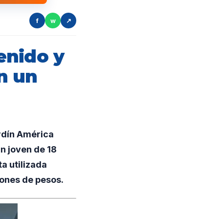
f
w
↗
enido y
n un
rdín América
un joven de 18
a utilizada
lones de pesos.