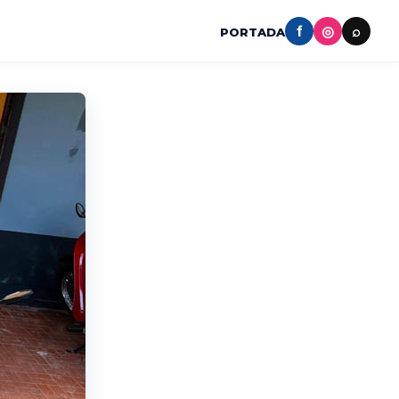
f
◎
⌕
PORTADA