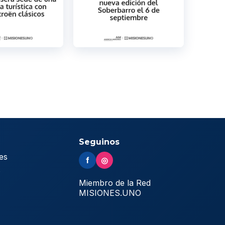
Seguinos
es
f
◎
s
Miembro de la Red
MISIONES.UNO