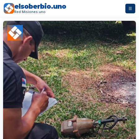
elsoberbio.uno
☰
Red Misiones.uno