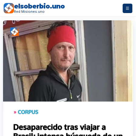
elsoberbio.uno
☰
Red Misiones.uno