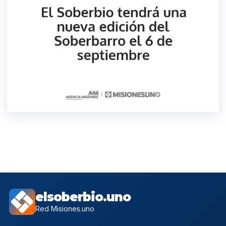
elsoberbio.uno
Red Misiones.uno