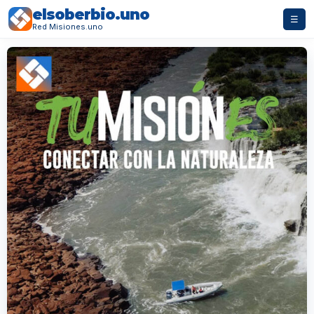
elsoberbio.uno
☰
Red Misiones.uno