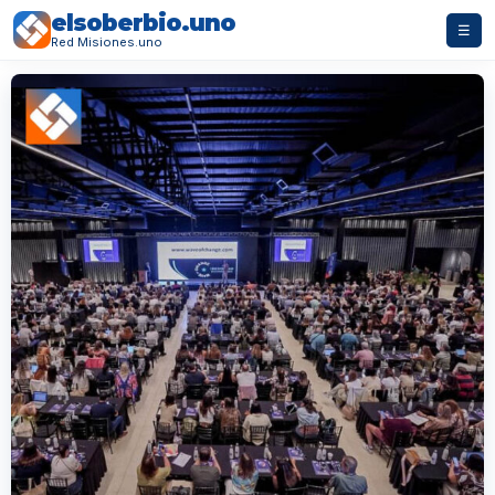
elsoberbio.uno
☰
Red Misiones.uno