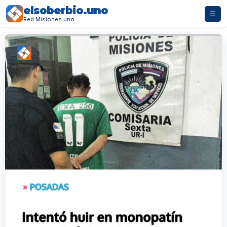
elsoberbio.uno
☰
Red Misiones.uno