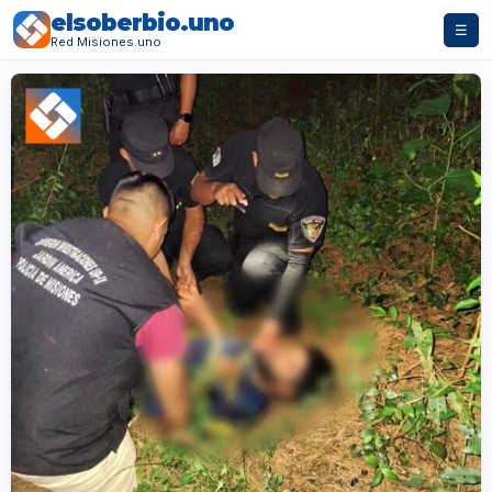
elsoberbio.uno
☰
Red Misiones.uno