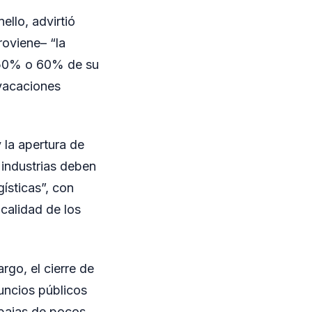
ello, advirtió
roviene– “la
l 50% o 60% de su
 vacaciones
 la apertura de
 industrias deben
gísticas”, con
 calidad de los
rgo, el cierre de
uncios públicos
 bajas de pocos