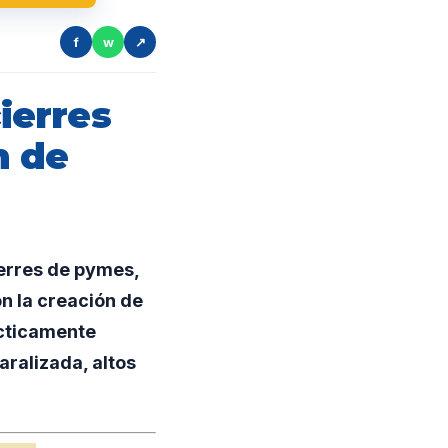
f
w
↗
cierres
n de
ierres de pymes,
n la creación de
ácticamente
aralizada, altos