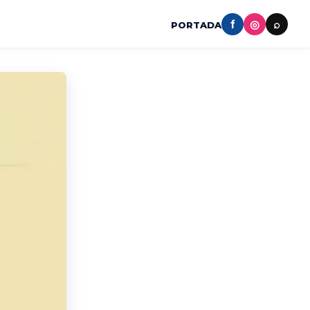
f
◎
⌕
PORTADA