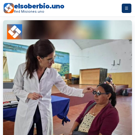
elsoberbio.uno
☰
Red Misiones.uno