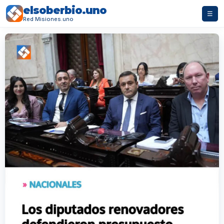
elsoberbio.uno
☰
Red Misiones.uno