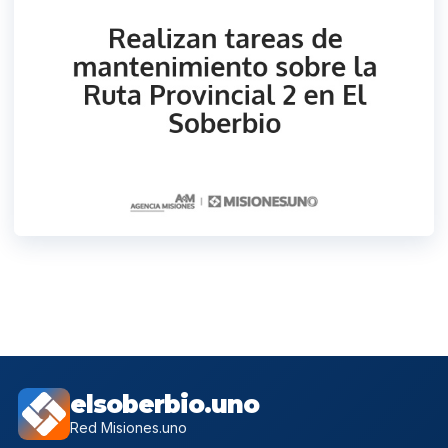
elsoberbio.uno
Red Misiones.uno