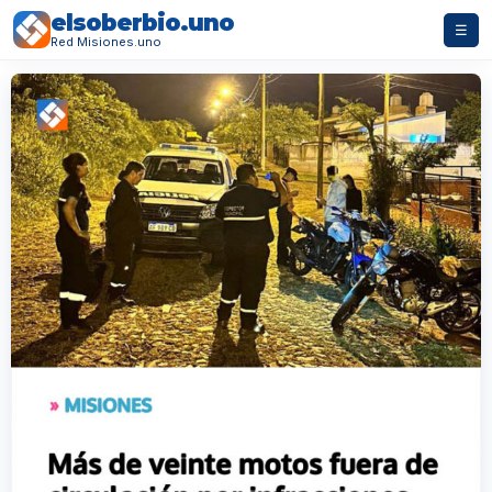
elsoberbio.uno
☰
Red Misiones.uno