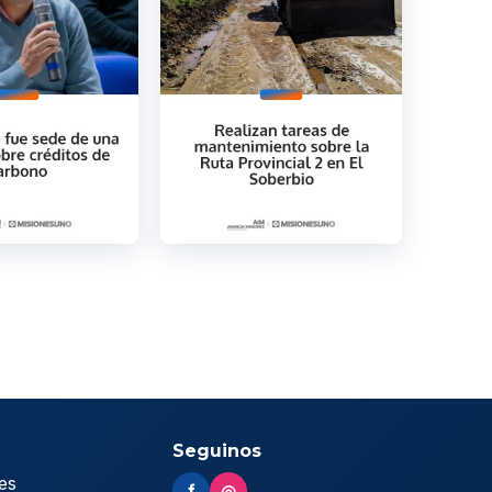
Seguinos
es
f
◎