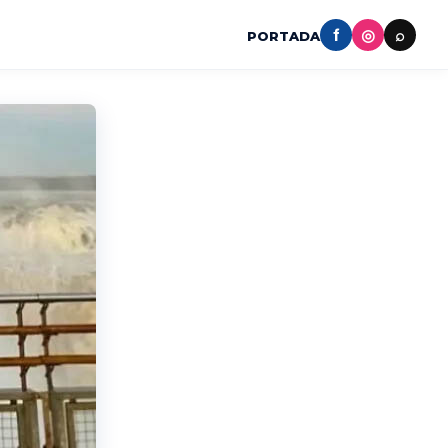
f
◎
⌕
PORTADA