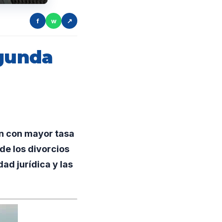
f
w
↗
egunda
n con mayor tasa
de los divorcios
ad jurídica y las