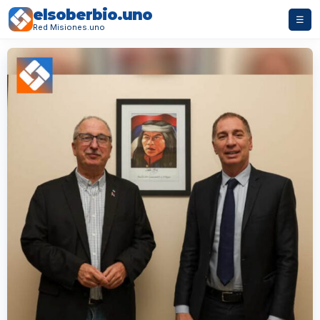
elsoberbio.uno
☰
Red Misiones.uno