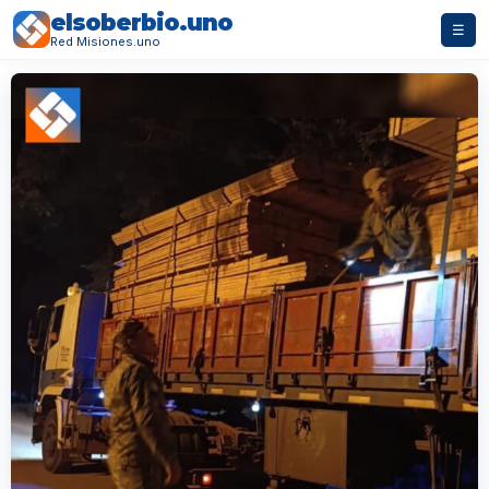
elsoberbio.uno
☰
Red Misiones.uno