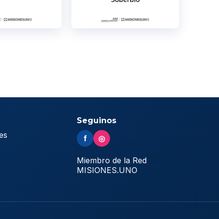
Seguinos
es
f
◎
s
Miembro de la Red
MISIONES.UNO