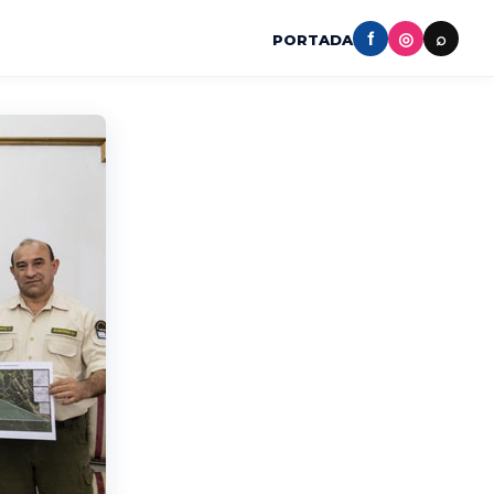
f
◎
⌕
PORTADA