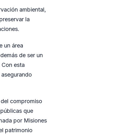
rvación ambiental,
preservar la
aciones.
ye un área
 además de ser un
. Con esta
n, asegurando
o del compromiso
 públicas que
tomada por Misiones
el patrimonio