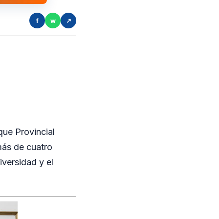
f
w
↗
ue Provincial
más de cuatro
iversidad y el