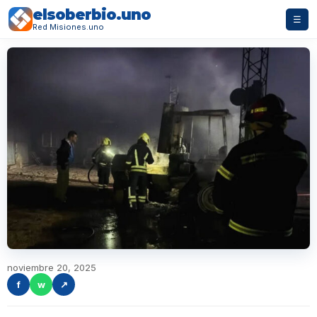
elsoberbio.uno
☰
Red Misiones.uno
noviembre 20, 2025
f
w
↗