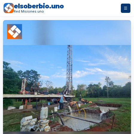
elsoberbio.uno
☰
Red Misiones.uno