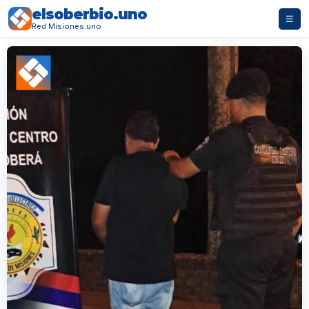
elsoberbio.uno
☰
Red Misiones.uno