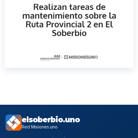
elsoberbio.uno
Red Misiones.uno