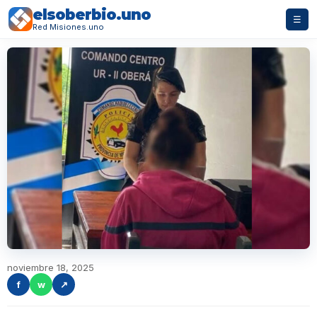
elsoberbio.uno
☰
Red Misiones.uno
noviembre 18, 2025
f
w
↗