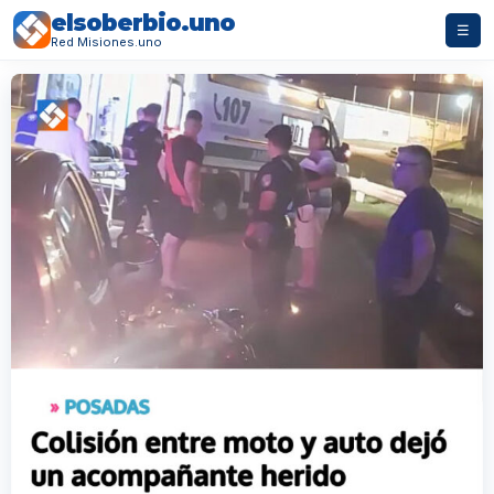
elsoberbio.uno
☰
Red Misiones.uno