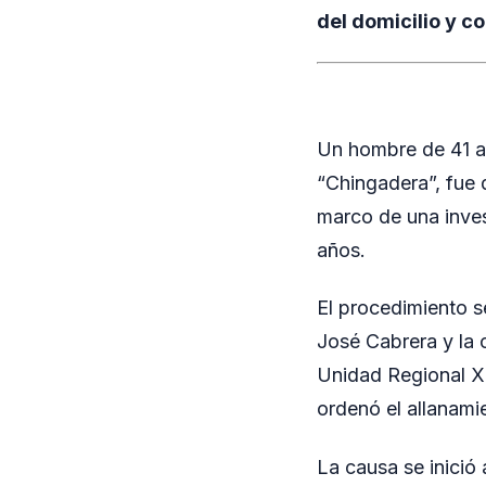
del domicilio y c
Un hombre de 41 añ
“Chingadera”, fue 
marco de una inves
años.
El procedimiento se
José Cabrera y la 
Unidad Regional X,
ordenó el allanami
La causa se inició 