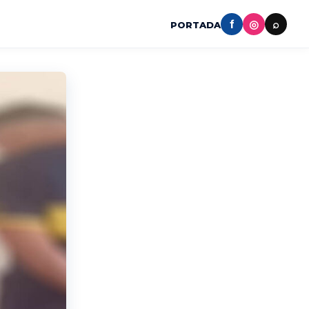
f
◎
⌕
PORTADA