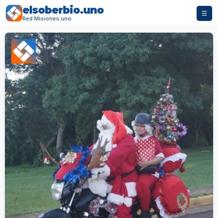
elsoberbio.uno
☰
Red Misiones.uno