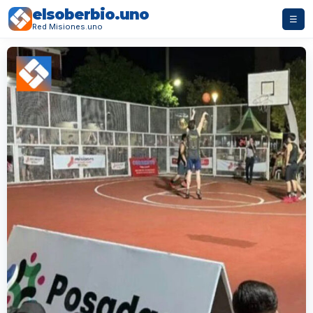
elsoberbio.uno
☰
Red Misiones.uno