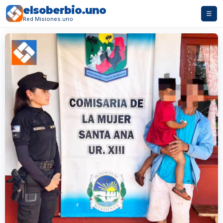
elsoberbio.uno
☰
Red Misiones.uno