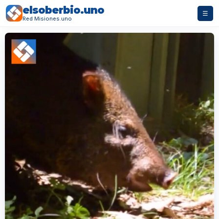
elsoberbio.uno
☰
Red Misiones.uno