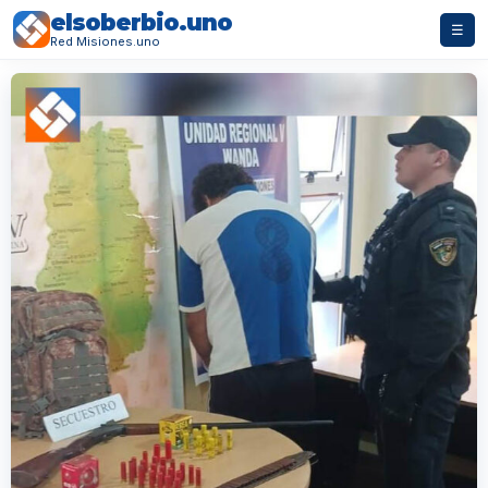
elsoberbio.uno
☰
Red Misiones.uno