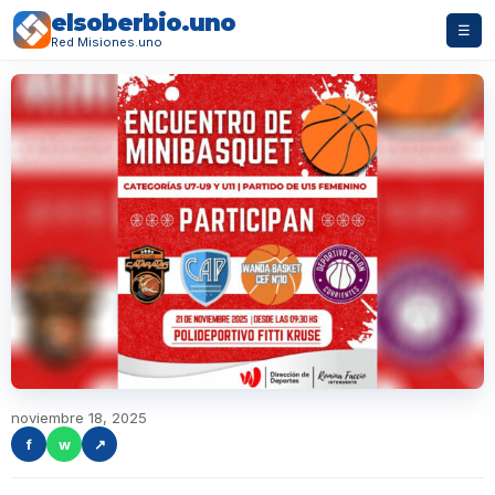
elsoberbio.uno
☰
Red Misiones.uno
noviembre 18, 2025
f
w
↗